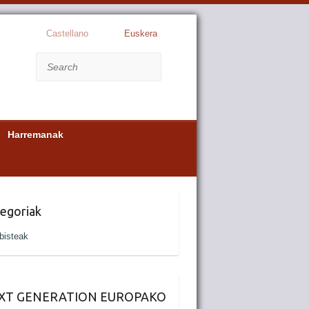
Castellano
Euskera
Search
Harremanak
egoriak
bisteak
XT GENERATION EUROPAKO