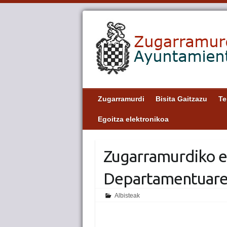
Zugarramurdi
Bisita Gaitzazu
Te
Egoitza elektronikoa
Zugarramurdiko e
Departamentuaren
Albisteak