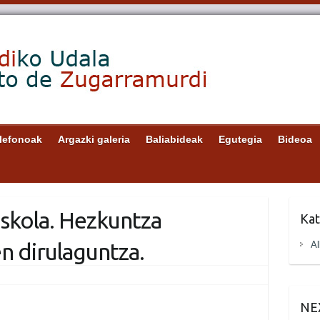
lefonoak
Argazki galeria
Baliabideak
Egutegia
Bideoa
skola. Hezkuntza
Kat
 dirulaguntza.
Al
NE