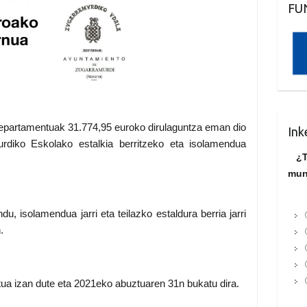
FU
partamentuak 31.774,95 euroko dirulaguntza eman dio
Ink
urdiko Eskolako estalkia berritzeko eta isolamendua
¿T
mun
, isolamendua jarri eta teilazko estaldura berria jarri
.
tua izan dute eta 2021eko abuztuaren 31n bukatu dira.