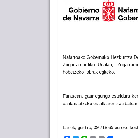
Nafarroako Gobernuko Hezkuntza De
Zugarramurdiko Udalari, “Zugarram
hobetzeko” obrak egiteko.
Funtsean, gaur egungo estaldura kendu
da ikastetxeko estalkiaren zati batean
Lanek, guztira, 39.718,69 euroko kos