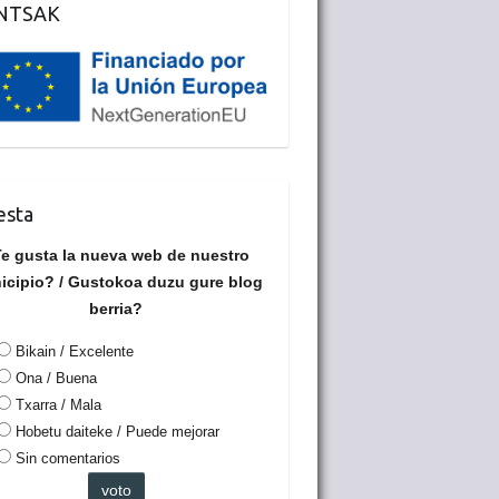
NTSAK
esta
e gusta la nueva web de nuestro
icipio? / Gustokoa duzu gure blog
berria?
Bikain / Excelente
Ona / Buena
Txarra / Mala
Hobetu daiteke / Puede mejorar
Sin comentarios