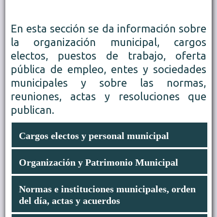
En esta sección se da información sobre
la organización municipal, cargos
electos, puestos de trabajo, oferta
pública de empleo, entes y sociedades
municipales y sobre las normas,
reuniones, actas y resoluciones que
publican.
Cargos electos y personal municipal
Organización y Patrimonio Municipal
Datos biográficos del alcalde/sa y concejales/as
incluyendo la dirección de email
Registro de intereses de actividades y de Bienes de
Normas e instituciones municipales, orden
Órganos de Gobierno y funciones de los mismos
los altos cargos (Ley 19/2013)
del día, actas y acuerdos
Órganos descentralizados, sociedades municipales,
Agenda institucional del alcalde/sa
funciones y enlace a sus webs.