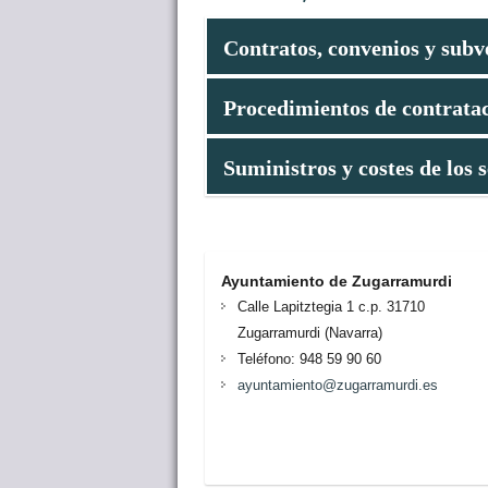
Contratos, convenios y subv
Procedimientos de contrata
Convocatorias, designación y co
Actas de las mesas de contratac
Contratos formalizados por el Ayu
Suministros y costes de los s
Convocatorias, designación y co
Modificaciones de los contratos 
Actas de las mesas de contratac
Contratos menores formalizados, 
Lista y cuantía de las operacion
Porcentaje en volumen presupuest
Coste efectivo de los servicios f
Relación de convenios suscritos,
Ayuntamiento de Zugarramurdi
Relación de subvenciones y ayuda
Calle Lapitztegia 1 c.p. 31710
Zugarramurdi (Navarra)
Teléfono: 948 59 90 60
ayuntamiento@zugarramurdi.es